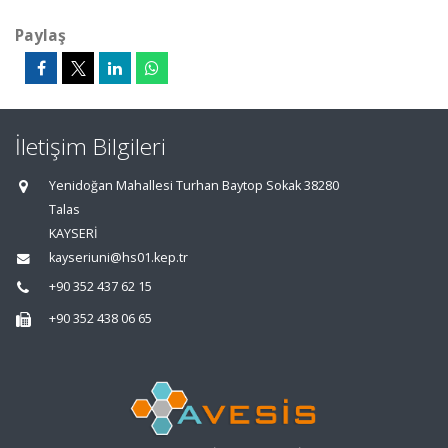
Paylaş
İletişim Bilgileri
Yenidoğan Mahallesi Turhan Baytop Sokak 38280
Talas
KAYSERİ
kayseriuni@hs01.kep.tr
+90 352 437 62 15
+90 352 438 06 65