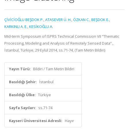
ÇİVİCİOĞLU BEŞDOK P.
,
ATASEVER Ü. H.
,
ÖZKAN C.
,
BEŞDOK E.
,
KARKINLI A. E.
,
KESİKOĞLU A.
Mid-term Symposium of ISPRS Technical Commission VII “Thematic
Processing, Modeling and Analysis of Remotely Sensed Data”.,
İstanbul, Türkiye, 29 Eylül 2014, ss.71-74, (Tam Metin Bildiri)
Yayın Türü:
Bildiri / Tam Metin Bildiri
Basıldığı Şehir:
İstanbul
Basıldığı Ülke:
Türkiye
Sayfa Sayıları:
ss.71-74
Kayseri Üniversitesi Adresli:
Hayır