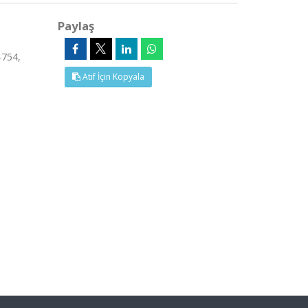
Paylaş
754,
Atıf İçin Kopyala