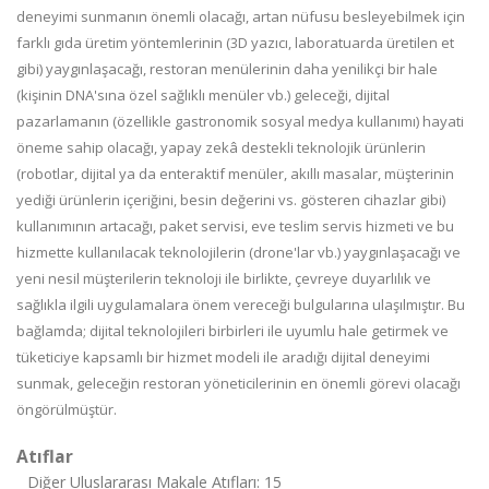
deneyimi sunmanın önemli olacağı, artan nüfusu besleyebilmek için
farklı gıda üretim yöntemlerinin (3D yazıcı, laboratuarda üretilen et
gibi) yaygınlaşacağı, restoran menülerinin daha yenilikçi bir hale
(kişinin DNA'sına özel sağlıklı menüler vb.) geleceği, dijital
pazarlamanın (özellikle gastronomik sosyal medya kullanımı) hayati
öneme sahip olacağı, yapay zekâ destekli teknolojik ürünlerin
(robotlar, dijital ya da enteraktif menüler, akıllı masalar, müşterinin
yediği ürünlerin içeriğini, besin değerini vs. gösteren cihazlar gibi)
kullanımının artacağı, paket servisi, eve teslim servis hizmeti ve bu
hizmette kullanılacak teknolojilerin (drone'lar vb.) yaygınlaşacağı ve
yeni nesil müşterilerin teknoloji ile birlikte, çevreye duyarlılık ve
sağlıkla ilgili uygulamalara önem vereceği bulgularına ulaşılmıştır. Bu
bağlamda; dijital teknolojileri birbirleri ile uyumlu hale getirmek ve
tüketiciye kapsamlı bir hizmet modeli ile aradığı dijital deneyimi
sunmak, geleceğin restoran yöneticilerinin en önemli görevi olacağı
öngörülmüştür.
Atıflar
Diğer Uluslararası Makale Atıfları: 15