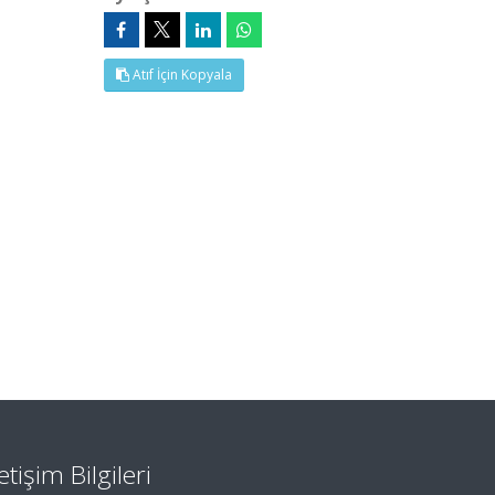
Atıf İçin Kopyala
letişim Bilgileri