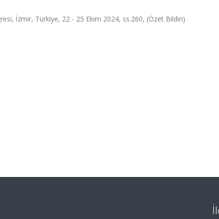
si, İzmir, Türkiye, 22 - 25 Ekim 2024, ss.260, (Özet Bildiri)
İ