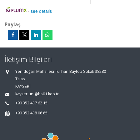
-
see details
Paylaş
İletişim Bilgileri
Yenidoğan Mahallesi Turhan Baytop Sokak 38280
Talas
KAYSERİ
kayseriuni@hs01.kep.tr
+90 352 437 62 15
+90 352 438 06 65