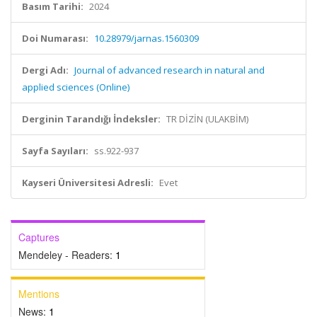
Basım Tarihi:
2024
Doi Numarası:
10.28979/jarnas.1560309
Dergi Adı:
Journal of advanced research in natural and
applied sciences (Online)
Derginin Tarandığı İndeksler:
TR DİZİN (ULAKBİM)
Sayfa Sayıları:
ss.922-937
Kayseri Üniversitesi Adresli:
Evet
Captures
Mendeley - Readers:
1
Mentions
News:
1