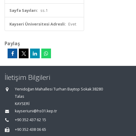
Sayfa Sayıları:
ss.1
Kayseri Üniversitesi Adresli:
Evet
Paylaş
İletişim Bilgileri
Yenidoğan Mahallesi Turhan Baytop Sokak 38280
Talas
KAYSERİ
kayseriuni@hs01.kep.tr
+90 352 437 62 15
+90 352 438 06 65