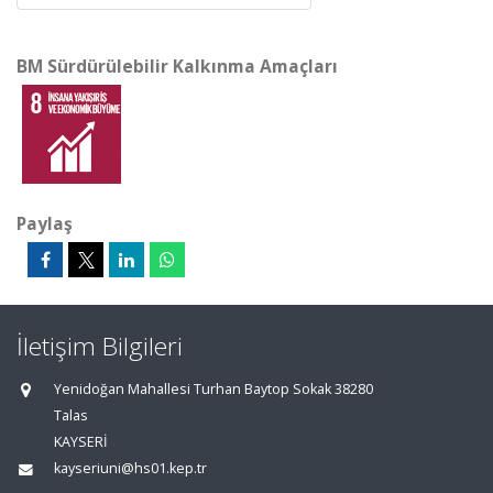
BM Sürdürülebilir Kalkınma Amaçları
Paylaş
İletişim Bilgileri
Yenidoğan Mahallesi Turhan Baytop Sokak 38280
Talas
KAYSERİ
kayseriuni@hs01.kep.tr