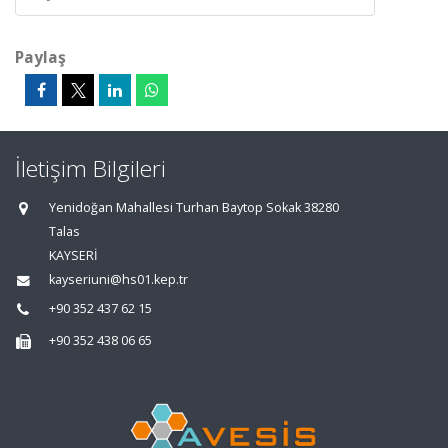
Paylaş
İletişim Bilgileri
Yenidoğan Mahallesi Turhan Baytop Sokak 38280
Talas
KAYSERİ
kayseriuni@hs01.kep.tr
+90 352 437 62 15
+90 352 438 06 65