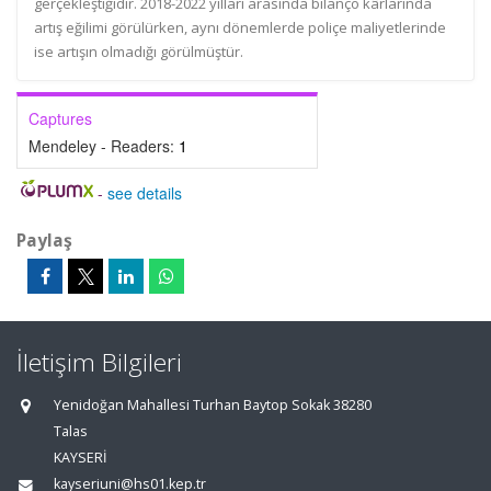
gerçekleştiğidir. 2018-2022 yılları arasında bilanço kârlarında
artış eğilimi görülürken, aynı dönemlerde poliçe maliyetlerinde
ise artışın olmadığı görülmüştür.
Captures
Mendeley - Readers:
1
-
see details
Paylaş
İletişim Bilgileri
Yenidoğan Mahallesi Turhan Baytop Sokak 38280
Talas
KAYSERİ
kayseriuni@hs01.kep.tr