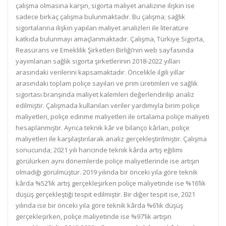
çalışma olmasına karşın, sigorta maliyet analizine ilişkin ise
sadece birkaç çalışma bulunmaktadır. Bu çalışma; sağlık
sigortalarına ilişkin yapılan maliyet analizleri ile literatüre
katkıda bulunmayı amaçlanmaktadır. Çalışma, Türkiye Sigorta,
Reasürans ve Emeklilik Şirketleri Birliği’nin web sayfasında
yayımlanan sağlık sigorta şirketlerinin 2018-2022 yılları
arasındaki verilerini kapsamaktadır. Öncelikle ilgili yıllar
arasındaki toplam poliçe sayıları ve prim üretimleri ve sağlık
sigortası branşında maliyet kalemleri değerlendirilip analiz
edilmiştir. Çalışmada kullanılan veriler yardımıyla birim poliçe
maliyetleri, poliçe edinme maliyetleri ile ortalama poliçe maliyeti
hesaplanmıştır. Ayrıca teknik kâr ve bilanço kârları, poliçe
maliyetleri ile karşılaştırılarak analiz gerçekleştirilmiştir. Çalışma
sonucunda; 2021 yılı haricinde teknik kârda artış eğilimi
görülürken aynı dönemlerde poliçe maliyetlerinde ise artışın
olmadığı görülmüştür. 2019 yılında bir önceki yıla göre teknik
kârda %52’lik artış gerçekleşirken poliçe maliyetinde ise %16’lık
düşüş gerçekleştiği tespit edilmiştir. Bir diğer tespit ise, 2021
yılında ise bir önceki yıla göre teknik kârda %6’lık düşüş
gerçekleşirken, poliçe maliyetinde ise %97’lik artışın