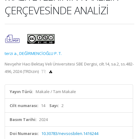
ÇERÇEVESİNDE ANALİZİ
terzi a.
,
DEĞİRMENCİOĞLU P. T.
Nevşehir Hacı Bektaş Veli Üniversitesi SBE Dergisi, cilt.14, sa.2, ss.482-
496, 2024 (TRDizin)
Yayın Türü:
Makale / Tam Makale
Cilt numarası:
14
Sayı:
2
Basım Tarihi:
2024
Doi Numarası:
10.30783/nevsosbilen.1416244