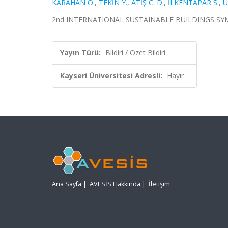
KARAHAN O.
,
TEKİN Y.
,
ATİŞ C. D.
,
İLKENTAPAR S.
,
U
2nd INTERNATIONAL SUSTAINABLE BUILDINGS SYMPOSI
Yayın Türü:
Bildiri / Özet Bildiri
Kayseri Üniversitesi Adresli:
Hayır
Ana Sayfa
|
AVESİS Hakkında
|
İletişim