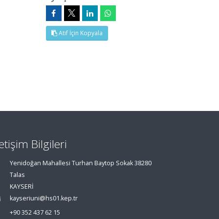
Atıf İçin Kopyala
letişim Bilgileri
Yenidoğan Mahallesi Turhan Baytop Sokak 38280
Talas
KAYSERİ
kayseriuni@hs01.kep.tr
+90 352 437 62 15