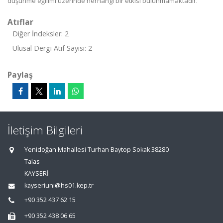
düşünme eğilimi üzerinde herhangi bir etkisi bulunmamaktadır.
Atıflar
Diğer İndeksler: 2
Ulusal Dergi Atıf Sayısı: 2
Paylaş
İletişim Bilgileri
Yenidoğan Mahallesi Turhan Baytop Sokak 38280
Talas
KAYSERİ
kayseriuni@hs01.kep.tr
+90 352 437 62 15
+90 352 438 06 65