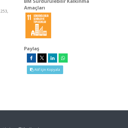
BM Sürdürülebilir Kalkınma
Amaçları
-253,
Paylaş
Atıf İçin Kopyala