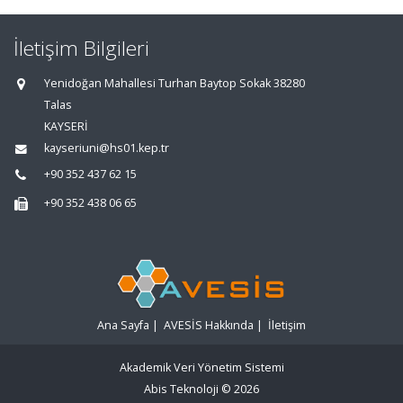
İletişim Bilgileri
Yenidoğan Mahallesi Turhan Baytop Sokak 38280
Talas
KAYSERİ
kayseriuni@hs01.kep.tr
+90 352 437 62 15
+90 352 438 06 65
Ana Sayfa
|
AVESİS Hakkında
|
İletişim
Akademik Veri Yönetim Sistemi
Abis Teknoloji
© 2026