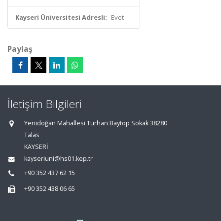
Kayseri Üniversitesi Adresli:
Evet
Paylaş
İletişim Bilgileri
Yenidoğan Mahallesi Turhan Baytop Sokak 38280
Talas
KAYSERİ
kayseriuni@hs01.kep.tr
+90 352 437 62 15
+90 352 438 06 65