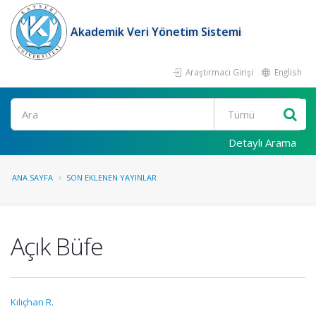
Akademik Veri Yönetim Sistemi
Araştırmacı Girişi
English
Ara
Detaylı Arama
ANA SAYFA
SON EKLENEN YAYINLAR
Açık Büfe
Kılıçhan R.