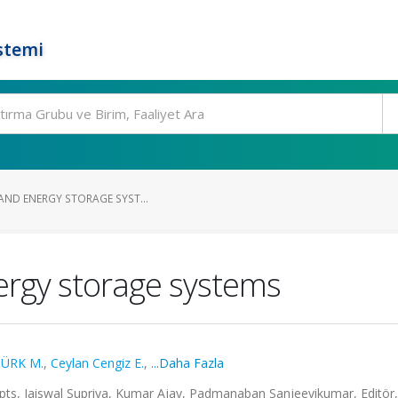
stemi
 AND ENERGY STORAGE SYST...
nergy storage systems
ÜRK M.
,
Ceylan Cengiz E.
,
...Daha Fazla
epts, Jaiswal Supriya, Kumar Ajay, Padmanaban Sanjeevikumar, Editör,