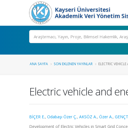
Kayseri Üniversitesi
Akademik Veri Yönetim Si
Ara
ANA SAYFA
SON EKLENEN YAYINLAR
ELECTRIC VEHICLE
Electric vehicle and e
BİÇER E.
,
Odabaşı Özer Ç.
,
AKSÖZ A.
,
Özer A.
,
GENÇT
Development of Electric Vehicles in Smart Grid Conc