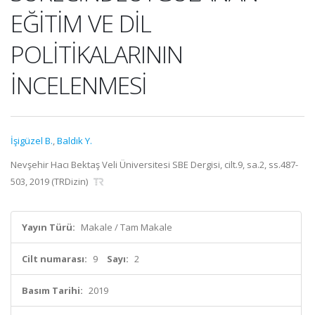
EĞİTİM VE DİL
POLİTİKALARININ
İNCELENMESİ
İşigüzel B.
,
Baldık Y.
Nevşehir Hacı Bektaş Veli Üniversitesi SBE Dergisi, cilt.9, sa.2, ss.487-
503, 2019 (TRDizin)
Yayın Türü:
Makale / Tam Makale
Cilt numarası:
9
Sayı:
2
Basım Tarihi:
2019