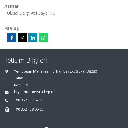
Atıflar
Ulusal Dergi Atıf Sayısı: 19
Paylaş
İletişim Bilgileri
Yenidoğan Mahallesi Turhan Baytop Sokak 38280
Talas
KAYSERİ
kayseriuni@hs01.kep.tr
+90 352 437 62 15
+90 352 438 06 65