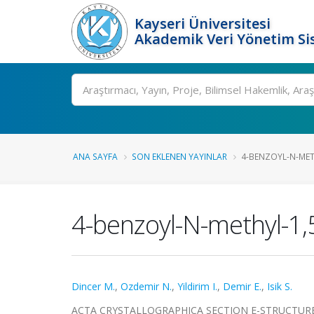
Kayseri Üniversitesi
Akademik Veri Yönetim Si
Ara
ANA SAYFA
SON EKLENEN YAYINLAR
4-BENZOYL-N-METH
4-benzoyl-N-methyl-1,
Dincer M.
,
Ozdemir N.
,
Yildirim I.
,
Demir E.
,
Isik S.
ACTA CRYSTALLOGRAPHICA SECTION E-STRUCTURE RE