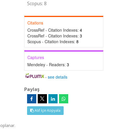
Scopus: 8
Citations
CrossRef - Citation Indexes:
4
CrossRef - Citation Indexes:
3
Scopus - Citation Indexes:
8
Captures
Mendeley - Readers:
3
-
see details
Paylaş
Atıf İçin Kopyala
coplanar.