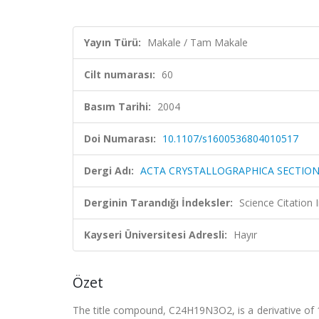
Yayın Türü:
Makale / Tam Makale
Cilt numarası:
60
Basım Tarihi:
2004
Doi Numarası:
10.1107/s1600536804010517
Dergi Adı:
ACTA CRYSTALLOGRAPHICA SECTION
Derginin Tarandığı İndeksler:
Science Citation
Kayseri Üniversitesi Adresli:
Hayır
Özet
The title compound, C24H19N3O2, is a derivative of 1H