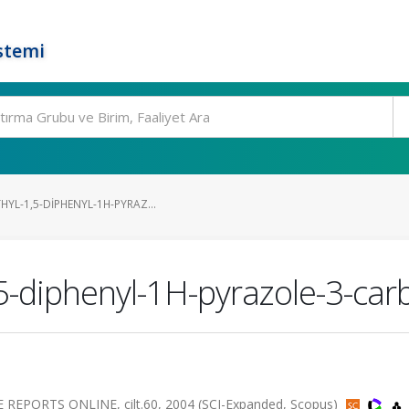
stemi
YL-1,5-DIPHENYL-1H-PYRAZ...
5-diphenyl-1H-pyrazole-3-ca
PORTS ONLINE, cilt.60, 2004 (SCI-Expanded, Scopus)