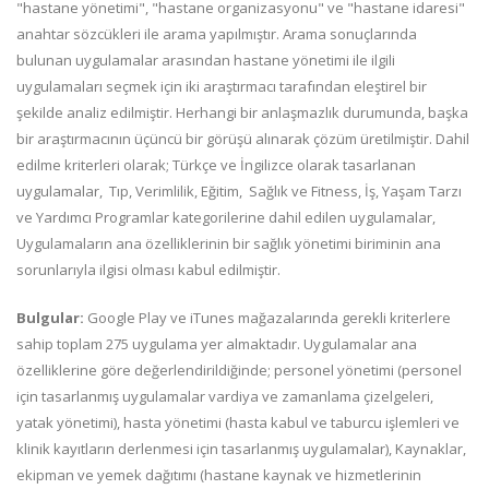
"hastane yönetimi", "hastane organizasyonu" ve "hastane idaresi"
anahtar sözcükleri ile arama yapılmıştır. Arama sonuçlarında
bulunan uygulamalar arasından hastane yönetimi ile ilgili
uygulamaları seçmek için iki araştırmacı tarafından eleştirel bir
şekilde analiz edilmiştir. Herhangi bir anlaşmazlık durumunda, başka
bir araştırmacının üçüncü bir görüşü alınarak çözüm üretilmiştir. Dahil
edilme kriterleri olarak; Türkçe ve İngilizce olarak tasarlanan
uygulamalar, Tıp, Verimlilik, Eğitim, Sağlık ve Fitness, İş, Yaşam Tarzı
ve Yardımcı Programlar kategorilerine dahil edilen uygulamalar,
Uygulamaların ana özelliklerinin bir sağlık yönetimi biriminin ana
sorunlarıyla ilgisi olması kabul edilmiştir.
Bulgular:
Google Play ve iTunes mağazalarında gerekli kriterlere
sahip toplam 275 uygulama yer almaktadır. Uygulamalar ana
özelliklerine göre değerlendirildiğinde; personel yönetimi (personel
için tasarlanmış uygulamalar vardiya ve zamanlama çizelgeleri,
yatak yönetimi), hasta yönetimi (hasta kabul ve taburcu işlemleri ve
klinik kayıtların derlenmesi için tasarlanmış uygulamalar), Kaynaklar,
ekipman ve yemek dağıtımı (hastane kaynak ve hizmetlerinin