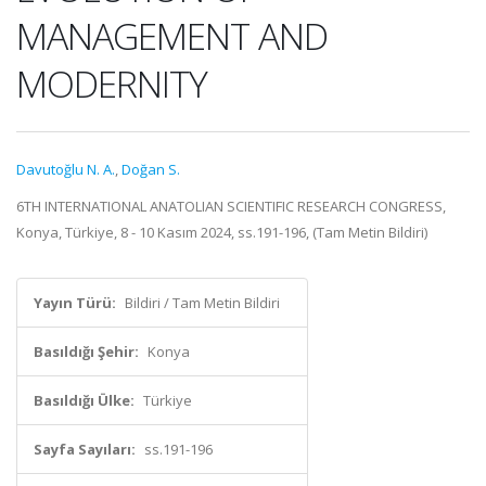
MANAGEMENT AND
MODERNITY
Davutoğlu N. A.
,
Doğan S.
6TH INTERNATIONAL ANATOLIAN SCIENTIFIC RESEARCH CONGRESS,
Konya, Türkiye, 8 - 10 Kasım 2024, ss.191-196, (Tam Metin Bildiri)
Yayın Türü:
Bildiri / Tam Metin Bildiri
Basıldığı Şehir:
Konya
Basıldığı Ülke:
Türkiye
Sayfa Sayıları:
ss.191-196