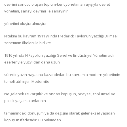
devrimi sonucu oluşan toplum-kent yönetim anlayışıyla devlet
yönetimi, sanayi devrimi ile sanayinin
yönetimi oluşturulmuştur.
Nitekim bu kavram 1911 yılında Frederick Taylor’un yazdığı Bilimsel
Yönetimin İlkeleri ile birlikte
1916 yılında H.Fayol’un yazdığı Genel ve Endüstriyel Yönetim adlı
eserleriyle yüzyıldan daha uzun
süredir yazın hayatına kazandırılan bu kavramla modern yönetimin
temeli atılmıştır. Modernite
ise gelenek ile karşıtlık ve ondan kopuşun, bireysel, toplumsal ve
politik yaşam alanlarının
tamamındaki dönüşüm ya da değişim olarak geleneksel yapıdan
kopuşun ifadesidir. Bu bakımdan