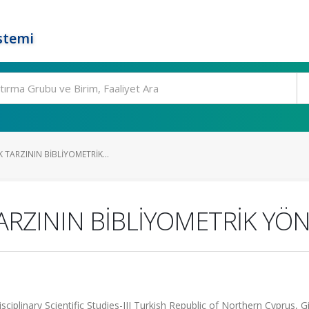
stemi
 TARZININ BİBLİYOMETRİK...
ARZININ BİBLİYOMETRİK YÖ
ciplinary Scientific Studies-III Turkish Republic of Northern Cyprus, G