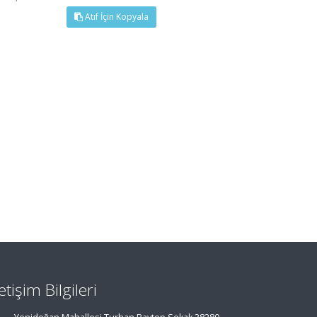
Atıf İçin Kopyala
letişim Bilgileri