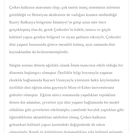
Çerkes halkının anavatanı olup, çok tanrılı inanç sisteminin izlerinin
görüldüğü ve Hıristiyan akidesinin de varlığını kısmen sürdürdüğü
Kuzey Kafkasya bölgesine İslamiyet’in girişi uzun süre önce
gerçekleşmiş olsa da, gerek Çerkesler’in köklü, tutucu ve güçlü
kültürel yapısı gerekse bölgesel ve siyasi şartların etkisiyle, Çerkesler
dini yaşantı hususunda görece mesafeli kalmış, aynı zamanda dini
kaynaklardan da beslenememişlerdir.
Sürgün sonrası dönem ağırlıklı olarak İslam inancının etkili olduğu bir
dönemin başlangıcı olmuştur. Özellikle bilgi boyutuyla yaşanan
eksiklik bağlamında Kayseri Uzunyayla yöresinin farklı köylerinden
özellikle dini eğitim alma gayesiyle Mısır el-Ezher üniversitesine
gidenler olmuştur. Eğitim süreci sonrasında yaşadıkları topraklara
dönen din adamları, çevreleri için dini yaşantı bağlamında bir model
oldukları gibi çevrelerini etkilemişler, camilerde hocalık yaptıkları gibi
öğrendiklerini aktardıkları talebeleri olmuş, Çerkes halkının
geleneksel kültürel yapısı üzerindeki değişimlerde de etken
olmuşlardır. Kendi öz kültürlerini dışlamadıkları gibi kültürel anlamda