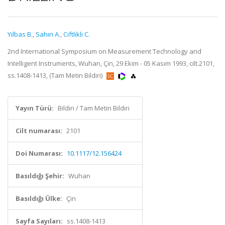
Yılbas B.
,
Sahın A.
,
Cıftlıklı C.
2nd International Symposium on Measurement Technology and
Intelligent Instruments, Wuhan, Çin, 29 Ekim - 05 Kasım 1993, cilt.2101,
ss.1408-1413, (Tam Metin Bildiri)
Yayın Türü:
Bildiri / Tam Metin Bildiri
Cilt numarası:
2101
Doi Numarası:
10.1117/12.156424
Basıldığı Şehir:
Wuhan
Basıldığı Ülke:
Çin
Sayfa Sayıları:
ss.1408-1413