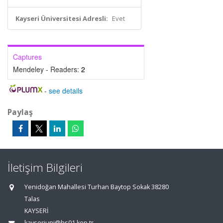
Kayseri Üniversitesi Adresli:
Evet
Captures
Mendeley - Readers:
2
-
see details
Paylaş
İletişim Bilgileri
Yenidoğan Mahallesi Turhan Baytop Sokak 38280
Talas
KAYSERİ
kayseriuni@hs01.kep.tr