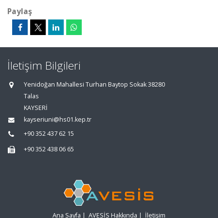
Paylaş
İletişim Bilgileri
Yenidoğan Mahallesi Turhan Baytop Sokak 38280
Talas
KAYSERİ
kayseriuni@hs01.kep.tr
+90 352 437 62 15
+90 352 438 06 65
Ana Sayfa
|
AVESİS Hakkında
|
İletişim