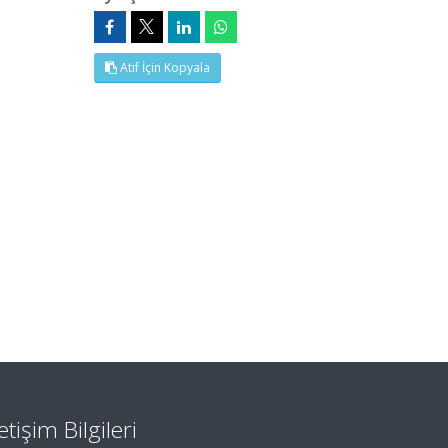
Atıf İçin Kopyala
letişim Bilgileri