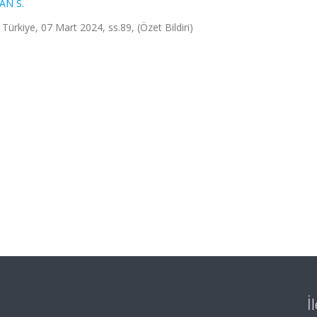
AN S.
ürkiye, 07 Mart 2024, ss.89, (Özet Bildiri)
İ