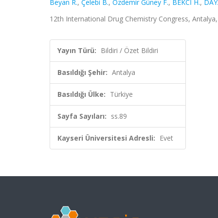
Beyan R.
,
Çelebi B.
,
Özdemir Güney F.
,
BEKCİ H.
,
DAY
12th International Drug Chemistry Congress, Antalya, T
Yayın Türü:
Bildiri / Özet Bildiri
Basıldığı Şehir:
Antalya
Basıldığı Ülke:
Türkiye
Sayfa Sayıları:
ss.89
Kayseri Üniversitesi Adresli:
Evet