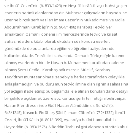
ve İbnü’l-Cezerî’nin (ö. 833/1429) en Neşr fi’l-kırââti’l-‘aşr’ı bahsi geçen
eserlerin hacimli olanlarından dır. Muhtasar çalışmaların başında ise
üzerine birçok şerh yazılan İmam Cezerî’nin Mukaddime’si ve Molla
Abdurrahman Karabâşî’nin (ö. 904/1498) Karabaş Tecvîdi yer
almaktadır. Osmanlı dönemi ilim merkezlerinde tecvîd ve kırâat
sahasında ders kitabı olarak okutulan söz konusu eserler,
günümüzde de bu alanlarda eğitim ve öğretim faaliyetlerinde
kullanılmaktadır. Tecvîd ilmi sahasında Osmanlı Türkçesi’yle kaleme
alınmış eserlerden biri de Hasan b. Muhammed tarafından kaleme
alınmış Şerh-i Cedîd-i Karabaş adlı eserdir. Müellif, Karabaş
Tecvîdi’nin muhtasar olması sebebiyle herkes tarafından kolaylıkla
anlaşılamadığını ve bu duru mun tecvîd ilmine olan ilginin azalmasına
yol açtığını ifade etmiş; bu bağlamda, ele alınan konuları daha detaylı
bir şekilde açıklamak üzere söz konusu şerhi telif ettiğini belirtmiştir.
Hasan Efendi ese rinde Ebü’l-Hasan Alâmüddin es-Sehâvî (ö.
643/1245), Kasım b. Firrûh eş-Şâtibî, İmam Câberî (ö. 732/1332), İbnü’l-
Cezerî, İbnü'l Kâsıh (ö. 801/1399), Ayasofya hatîbi Hamdullah b.
Hayreddin (ö. 983/1575), Alâeddin Trablusî gibi alanında otorite kabul