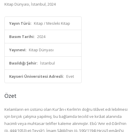
Kitap Dünyası, İstanbul, 2024
Yayın Türü:
Kitap / Mesleki Kitap
Basım Tarihi:
2024
Yayınevi:
Kitap Dünyası
Basıldığı Şehir:
İstanbul
Kayseri Üniversitesi Adresli:
Evet
Özet
Kelamların en üstünü olan Kur’ân-ı Kerîm’in doğru tilâvet edi lebilmesi
için birçok çalışma yapılmış; bu bağlamda tecvîd ve kırâat alanında
hacimli veya muhtasar telifler kaleme alınmıştır. Ebû ‘Amr ed-Dânî’nin
(ö. 444/1053) et-Teysîr’i, İmam Şâtibî’nin (ö. 590/1194) Hırzü’l-emânî’si