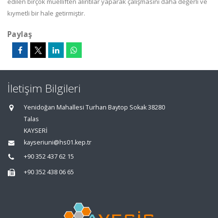
edilen birçok müelliften alıntılar yaparak çalışmasını daha değerli ve
kıymetli bir hale getirmiştir.
Paylaş
İletişim Bilgileri
Yenidoğan Mahallesi Turhan Baytop Sokak 38280
Talas
KAYSERİ
kayseriuni@hs01.kep.tr
+90 352 437 62 15
+90 352 438 06 65