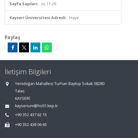
Sayfa Sayıları:
ss.11-29
Kayseri Üniversitesi Adresli:
Hayır
Paylaş
İletişim Bilgileri
Yenidoğan Mahallesi Turhan Baytop Sokak 38280
Talas
KAYSERİ
kayseriuni@hs01.kep.tr
+90 352 437 62 15
+90 352 438 06 65