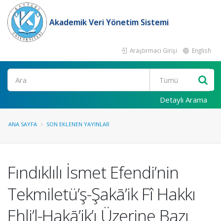
Akademik Veri Yönetim Sistemi
Araştırmacı Girişi
English
Ara
Detaylı Arama
ANA SAYFA
SON EKLENEN YAYINLAR
Fındıklılı İsmet Efendi’nin
Tekmiletü’ş-Şakā’ik Fî Hakkı
Ehli’l-Hakā’ik’ı Üzerine Bazı