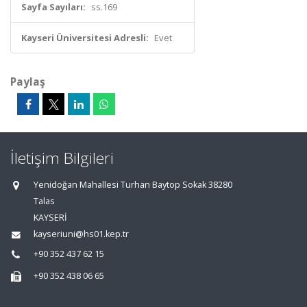
Sayfa Sayıları:
ss.169
Kayseri Üniversitesi Adresli:
Evet
Paylaş
İletişim Bilgileri
Yenidoğan Mahallesi Turhan Baytop Sokak 38280
Talas
KAYSERİ
kayseriuni@hs01.kep.tr
+90 352 437 62 15
+90 352 438 06 65