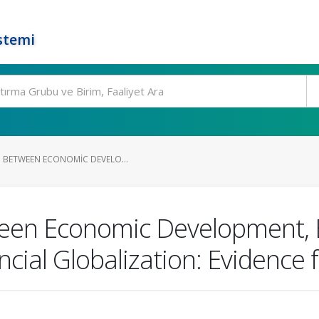
stemi
P BETWEEN ECONOMIC DEVELO...
ween Economic Development, 
cial Globalization: Evidence