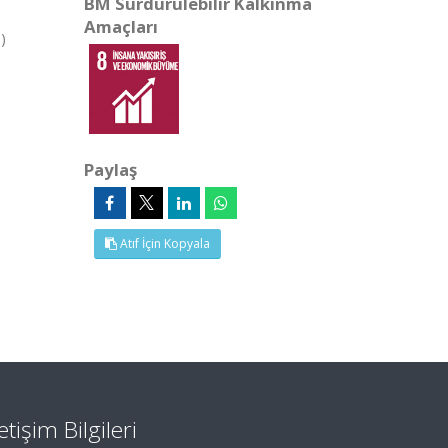
BM Sürdürülebilir Kalkınma
Amaçları
)
Paylaş
Atıf İçin Kopyala
letişim Bilgileri