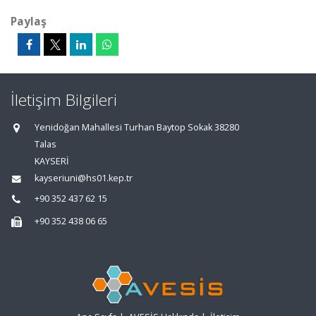
Paylaş
İletişim Bilgileri
Yenidoğan Mahallesi Turhan Baytop Sokak 38280
Talas
KAYSERİ
kayseriuni@hs01.kep.tr
+90 352 437 62 15
+90 352 438 06 65