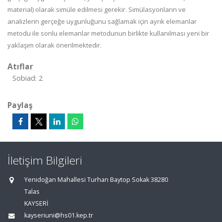
material) olarak simüle edilmesi gerekir. Simülasyonların ve
analizlerin gerçeğe uygunluğunu sağlamak için ayrık elemanlar
metodu ile sonlu elemanlar metodunun birlikte kullanılması yeni bir
yaklaşım olarak önerilmektedir.
Atıflar
Sobiad: 2
Paylaş
İletişim Bilgileri
Yenidoğan Mahallesi Turhan Baytop Sokak 38280
Talas
KAYSERİ
kayseriuni@hs01.kep.tr