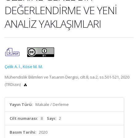
DEĞERLENDİRME VE YENİ
ANALİZ YAKLAŞIMLARI
Çelik A. İ.
,
Köse M. M.
Mühendislik Bilimleri ve Tasarım Dergisi, cilt.8, sa.2, ss.501-521, 2020
(TRDizin)
Yayın Türü:
Makale / Derleme
Cilt numarası:
8
Sayı:
2
Basım Tarihi:
2020