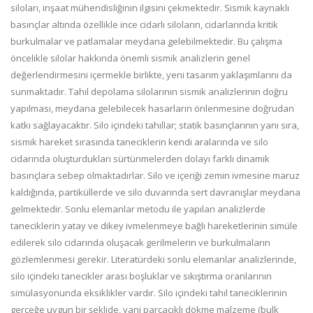
siloları, inşaat mühendisliğinin ilgisini çekmektedir. Sismik kaynaklı
basınçlar altında özellikle ince cidarlı siloların, cidarlarında kritik
burkulmalar ve patlamalar meydana gelebilmektedir. Bu çalışma
öncelikle silolar hakkında önemli sismik analizlerin genel
değerlendirmesini içermekle birlikte, yeni tasarım yaklaşımlarını da
sunmaktadır. Tahıl depolama silolarının sismik analizlerinin doğru
yapılması, meydana gelebilecek hasarların önlenmesine doğrudan
katkı sağlayacaktır. Silo içindeki tahıllar; statik basınçlarının yanı sıra,
sismik hareket sırasında taneciklerin kendi aralarında ve silo
cidarında oluşturdukları sürtünmelerden dolayı farklı dinamik
basınçlara sebep olmaktadırlar. Silo ve içeriği zemin ivmesine maruz
kaldığında, partiküllerde ve silo duvarında sert davranışlar meydana
gelmektedir. Sonlu elemanlar metodu ile yapılan analizlerde
taneciklerin yatay ve dikey ivmelenmeye bağlı hareketlerinin simüle
edilerek silo cidarında oluşacak gerilmelerin ve burkulmaların
gözlemlenmesi gerekir. Literatürdeki sonlu elemanlar analizlerinde,
silo içindeki tanecikler arası boşluklar ve sıkıştırma oranlarının
simülasyonunda eksiklikler vardır. Silo içindeki tahıl taneciklerinin
gerçeğe uygun bir şeklide, yani parçacıklı dökme malzeme (bulk