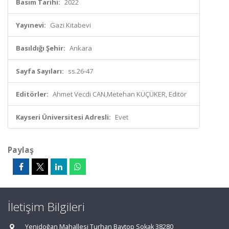
Basım Tarihi:
2022
Yayınevi:
Gazi Kitabevi
Basıldığı Şehir:
Ankara
Sayfa Sayıları:
ss.26-47
Editörler:
Ahmet Vecdi CAN,Metehan KÜÇÜKER, Editör
Kayseri Üniversitesi Adresli:
Evet
Paylaş
İletişim Bilgileri
Yenidoğan Mahallesi Turhan Baytop Sokak 38280