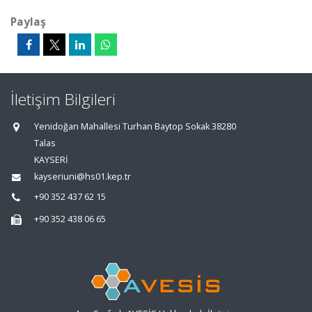
Paylaş
İletişim Bilgileri
Yenidoğan Mahallesi Turhan Baytop Sokak 38280
Talas
KAYSERİ
kayseriuni@hs01.kep.tr
+90 352 437 62 15
+90 352 438 06 65