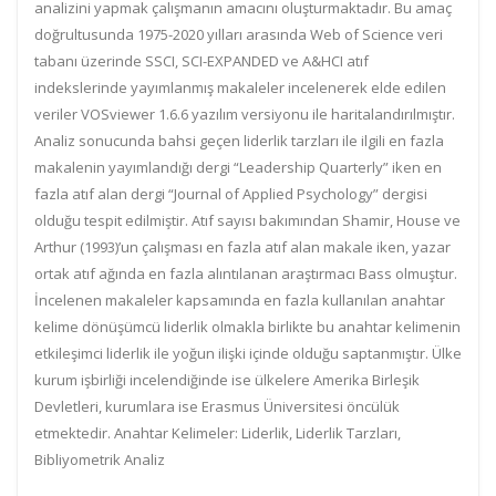
analizini yapmak çalışmanın amacını oluşturmaktadır. Bu amaç
doğrultusunda 1975-2020 yılları arasında Web of Science veri
tabanı üzerinde SSCI, SCI-EXPANDED ve A&HCI atıf
indekslerinde yayımlanmış makaleler incelenerek elde edilen
veriler VOSviewer 1.6.6 yazılım versiyonu ile haritalandırılmıştır.
Analiz sonucunda bahsi geçen liderlik tarzları ile ilgili en fazla
makalenin yayımlandığı dergi “Leadership Quarterly” iken en
fazla atıf alan dergi “Journal of Applied Psychology” dergisi
olduğu tespit edilmiştir. Atıf sayısı bakımından Shamir, House ve
Arthur (1993)’un çalışması en fazla atıf alan makale iken, yazar
ortak atıf ağında en fazla alıntılanan araştırmacı Bass olmuştur.
İncelenen makaleler kapsamında en fazla kullanılan anahtar
kelime dönüşümcü liderlik olmakla birlikte bu anahtar kelimenin
etkileşimci liderlik ile yoğun ilişki içinde olduğu saptanmıştır. Ülke
kurum işbirliği incelendiğinde ise ülkelere Amerika Birleşik
Devletleri, kurumlara ise Erasmus Üniversitesi öncülük
etmektedir. Anahtar Kelimeler: Liderlik, Liderlik Tarzları,
Bibliyometrik Analiz