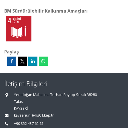
BM Sürdürülebilir Kalkınma Amaçları
Paylaş
İletişim Bilgileri
Yenidoğan Mahallesi Turhan Baytop Sokak 38280
Talas
KAYSERİ
kayseriuni@hs01.kep.tr
+90 352 437 62 15