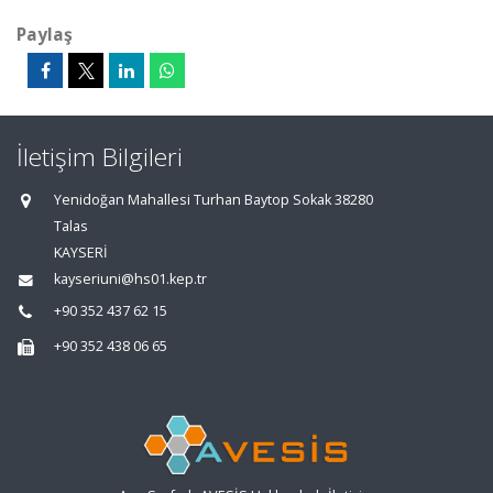
Paylaş
İletişim Bilgileri
Yenidoğan Mahallesi Turhan Baytop Sokak 38280
Talas
KAYSERİ
kayseriuni@hs01.kep.tr
+90 352 437 62 15
+90 352 438 06 65