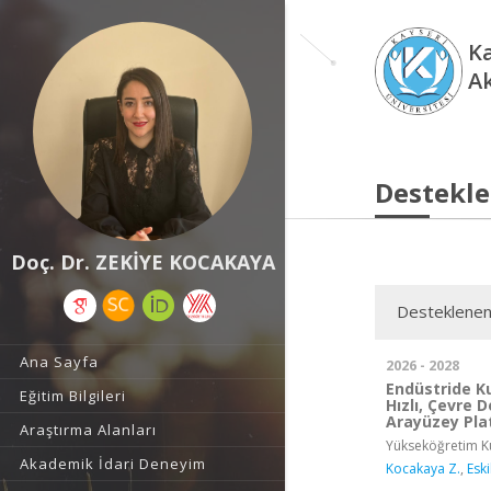
Ka
A
Destekle
Doç. Dr. ZEKİYE KOCAKAYA
Desteklenen
Ana Sayfa
2026 - 2028
Endüstride Ku
Eğitim Bilgileri
Hızlı, Çevre 
Arayüzey Plat
Araştırma Alanları
Yükseköğretim Ku
Akademik İdari Deneyim
Kocakaya Z.
,
Esk