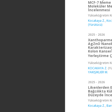
MCF-7 Meme K
Moleküler Mek
İncelenmesi
Yükseköğretim Ku
Kocakaya Z.
,
Koc
(Yürütücü)
2025 - 2026
Xanthoparmel
AgZnO Nanoko
Karakterizasy
Kolon Kanseri
Yerleştirme Ç
Yükseköğretim Ku
KOCAKAYA Z.
(Yü
YAKIŞIKLIER M.
2025 - 2026
Likenlerden 
Bağcılıkta Kü
Düzeyde İnc
Yükseköğretim Ku
Kocakaya Z.
,
Bar