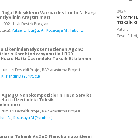
2024
 Doğal Bileşiklerin Varroa destructor’a Karşı
nsiyelinin Araştırılması
YÜKSEK H
TOKSİK O
, 1002 - Hızlı Destek Programı
Patent
ütücü),
Yüksel E.
,
Burğut A.
,
Kocakaya M.
,
Tabur Z.
Tescil Edild
a Likeninden Biyosentezlenen AgZnO
lerin Karakterizasyonu ile HT29
Hücre Hattı Üzerindeki Toksik Etkilerinin
rumları Destekli Proje , BAP Araştırma Projesi
 K.
,
Pandır D.(Yürütücü)
ı AgMgO Nanokompozitlerin HeLa Serviks
 Hattı Üzerindeki Toksik
celenmesi
rumları Destekli Proje , BAP Araştırma Projesi
lum N.
,
Kocakaya M.(Yürütücü)
onaria Tabanlı AgZnO Nanokompozitlerin