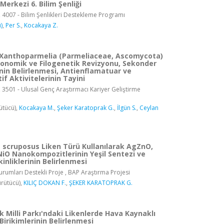
Merkezi 6. Bilim Şenliği
, 4007 - Bilim Şenlikleri Destekleme Programı
)
,
Per S.
,
Kocakaya Z.
 Xanthoparmelia (Parmeliaceae, Ascomycota)
sonomik ve Filogenetik Revizyonu, Sekonder
nin Belirlenmesi, Antienflamatuar ve
if Aktivitelerinin Tayini
 3501 - Ulusal Genç Araştırmacı Kariyer Geliştirme
ütücü),
Kocakaya M.
,
Şeker Karatoprak G.
,
İlgün S.
,
Ceylan
s scruposus Liken Türü Kullanılarak AgZnO,
iO Nanokompozitlerinin Yeşil Sentezi ve
kinliklerinin Belirlenmesi
rumları Destekli Proje , BAP Araştırma Projesi
rütücü),
KILIÇ DOKAN F.
,
ŞEKER KARATOPRAK G.
 Milli Parkı'ndaki Likenlerde Hava Kaynaklı
Birikimlerinin Belirlenmesi