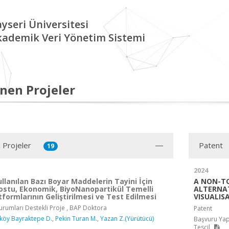
yseri Üniversitesi
kademik Veri Yönetim Sistemi
nen Projeler
 Projeler
Patent
19
2024
llanılan Bazı Boyar Maddelerin Tayini İçin
A NON-TO
Dostu, Ekonomik, BiyoNanopartikül Temelli
ALTERNAT
formlarının Geliştirilmesi ve Test Edilmesi
VISUALIS
rumları Destekli Proje , BAP Doktora
Patent
iköy Bayraktepe D.
,
Pekin Turan M.
,
Yazan Z.(Yürütücü)
Başvuru Yap
Tescil