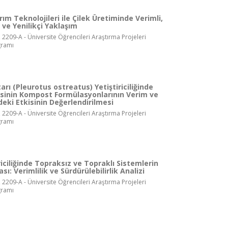
ım Teknolojileri ile Çilek Üretiminde Verimli,
r ve Yenilikçi Yaklaşım
 2209-A - Üniversite Öğrencileri Araştırma Projeleri
gramı
arı (Pleurotus ostreatus) Yetiştiriciliğinde
kisinin Kompost Formülasyonlarının Verim ve
deki Etkisinin Değerlendirilmesi
 2209-A - Üniversite Öğrencileri Araştırma Projeleri
gramı
riciliğinde Topraksız ve Topraklı Sistemlerin
ası: Verimlilik ve Sürdürülebilirlik Analizi
 2209-A - Üniversite Öğrencileri Araştırma Projeleri
gramı