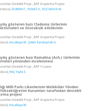
rumları Destekli Proje , BAP Araştırma Projesi
rütücü),
DUMAN F.
,
YILMAZ E.
,
KOCAKAYA M.
yılış gösteren bazı Cladonia türlerinin
ktiviteleri ve Sitotoksik etkilerinin
rumları Destekli Proje , BAP Araştırma Projesi
ütücü),
Kocakaya M.
,
Şeker Karatoprak G.
yılış gösteren bazı Ramalina (Ach.) türlerinin
iviteleri yönünden incelenmesi
rumları Destekli Proje , BAP Y.Lisans
ütücü),
Kılıç Yayla S.
ığı Milli Parkı Likenlerinin Moleküler Yönden
 Yükseköğretim Kurumları tarafından destekli
tırma projesi
rumları Destekli Proje , BAP Araştırma Projesi
ütücü),
Kocakaya M.