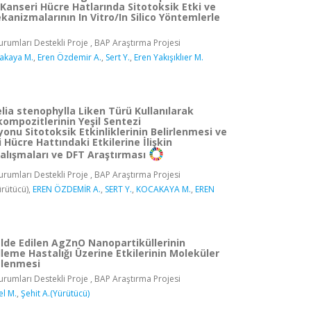
anseri Hücre Hatlarında Sitotoksik Etki ve
anizmalarının In Vitro/In Silico Yöntemlerle
rumları Destekli Proje , BAP Araştırma Projesi
akaya M.
,
Eren Özdemir A.
,
Sert Y.
,
Eren Yakışıklıer M.
ia stenophylla Liken Türü Kullanılarak
mpozitlerinin Yeşil Sentezi
onu Sitotoksik Etkinliklerinin Belirlenmesi ve
 Hücre Hattındaki Etkilerine İlişkin
alışmaları ve DFT Araştırması
rumları Destekli Proje , BAP Araştırma Projesi
rütücü),
EREN ÖZDEMİR A.
,
SERT Y.
,
KOCAKAYA M.
,
EREN
Elde Edilen AgZnO Nanopartiküllerinin
lleme Hastalığı Üzerine Etkilerinin Moleküler
elenmesi
rumları Destekli Proje , BAP Araştırma Projesi
el M.
,
Şehit A.(Yürütücü)