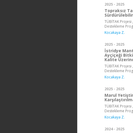
2025 - 2025
Topraksız Tar
Sürdürülebili
TÜBİTAK Projesi ,
Destekleme Pro
Kocakaya Z.
2025 - 2025
İstridye Mant
Ayçiçeği Bit
Kalite Üzerin
TÜBİTAK Projesi ,
Destekleme Pro
Kocakaya Z.
2025 - 2025
Marul Yetişti
Karşılaştırılm
TÜBİTAK Projesi ,
Destekleme Pro
Kocakaya Z.
2024 - 2025