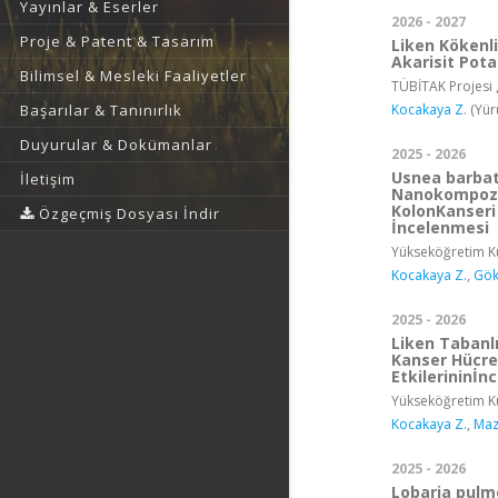
Yayınlar & Eserler
2026 - 2027
Proje & Patent & Tasarım
Liken Kökenli
Akarisit Pota
Bilimsel & Mesleki Faaliyetler
TÜBİTAK Projesi 
Kocakaya Z.
(Yür
Başarılar & Tanınırlık
Duyurular & Dokümanlar
2025 - 2026
Usnea barbat
İletişim
Nanokompozit
KolonKanseri 
Özgeçmiş Dosyası İndir
İncelenmesi
Yükseköğretim Ku
Kocakaya Z.
,
Gök
2025 - 2026
Liken Tabanl
Kanser Hücre
Etkilerininİn
Yükseköğretim Ku
Kocakaya Z.
,
Maz
2025 - 2026
Lobaria pulm