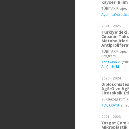
Kayseri Bilim 
TÜBİTAK Projesi 
Aydın L.(Yürütücü
2021 - 2025
Türkiye'deki
Cinsinin Tak
Metabolitleri
Antiproliferat
TÜBİTAK Projesi ,
Programı
Kocakaya Z.
(Yür
A.
,
Çadır M.
2023 - 2024
Diploschiste
AgSrO ve AgN
Sitotoksik Et
Yükseköğretim Ku
KOCAKAYA Z.
(Yü
2021 - 2023
Yozgat Çamlık
Mikroplastik 