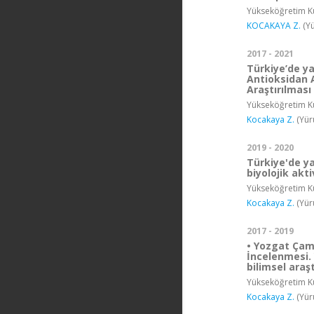
Yükseköğretim Ku
KOCAKAYA Z.
(Yü
2017 - 2021
Türkiye’de ya
Antioksidan A
Araştırılması
Yükseköğretim Ku
Kocakaya Z.
(Yür
2019 - 2020
Türkiye'de ya
biyolojik akt
Yükseköğretim Ku
Kocakaya Z.
(Yür
2017 - 2019
• Yozgat Çaml
İncelenmesi.
bilimsel araş
Yükseköğretim Ku
Kocakaya Z.
(Yür