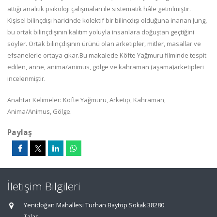
attığı analitik psikoloji çalışmaları ile sistematik hâle getirilmiştir.
Kişisel bilinçdışı haricinde kolektif bir bilinçdışı olduğuna inanan Jung,
bu ortak bilinçdışının kalıtım yoluyla insanlara doğuştan geçtiğini
söyler. Ortak bilinçdışının ürünü olan arketipler, mitler, masallar ve
efsanelerle ortaya çıkar.Bu makalede Köfte Yağmuru filminde tespit
edilen, anne, anima/animus, gölge ve kahraman (aşama)arketipleri
incelenmiştir.
Anahtar Kelimeler: Köfte Yağmuru, Arketip, Kahraman,
Anima/Animus, Gölge.
Paylaş
İletişim Bilgileri
Yenidoğan Mahallesi Turhan Baytop Sokak 38280
Talas