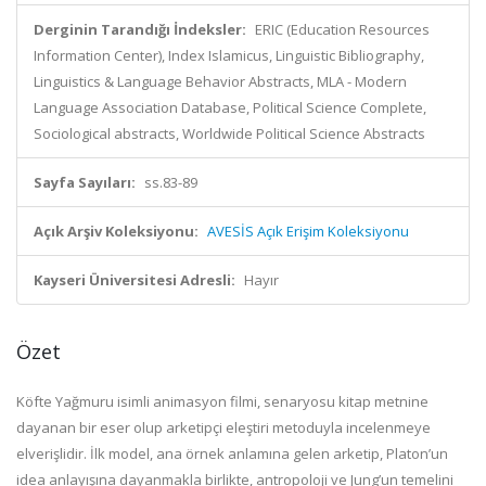
Derginin Tarandığı İndeksler:
ERIC (Education Resources
Information Center), Index Islamicus, Linguistic Bibliography,
Linguistics & Language Behavior Abstracts, MLA - Modern
Language Association Database, Political Science Complete,
Sociological abstracts, Worldwide Political Science Abstracts
Sayfa Sayıları:
ss.83-89
Açık Arşiv Koleksiyonu:
AVESİS Açık Erişim Koleksiyonu
Kayseri Üniversitesi Adresli:
Hayır
Özet
Köfte Yağmuru isimli animasyon filmi, senaryosu kitap metnine
dayanan bir eser olup arketipçi eleştiri metoduyla incelenmeye
elverişlidir. İlk model, ana örnek anlamına gelen arketip, Platon’un
idea anlayışına dayanmakla birlikte, antropoloji ve Jung’un temelini