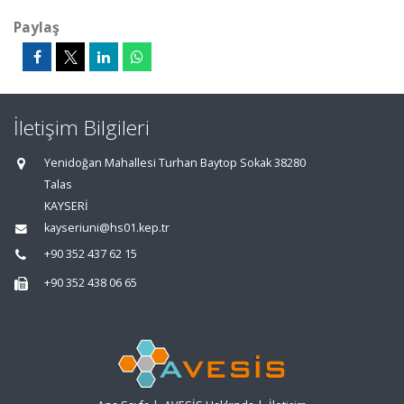
Paylaş
İletişim Bilgileri
Yenidoğan Mahallesi Turhan Baytop Sokak 38280
Talas
KAYSERİ
kayseriuni@hs01.kep.tr
+90 352 437 62 15
+90 352 438 06 65